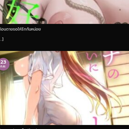
ก่อนตายขอให้รักกันหน่อย
...]
23
ก.ย.