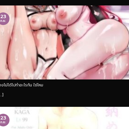
23
ก.ย.
คงไม่ได้ไปทำอะไรกัน ใช่ไหม
...]
23
ก.ย.