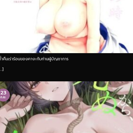
ค่ำคืนเร่าร้อนของคางะกับท่านผู้บัญชาการ
...]
23
ก.ย.