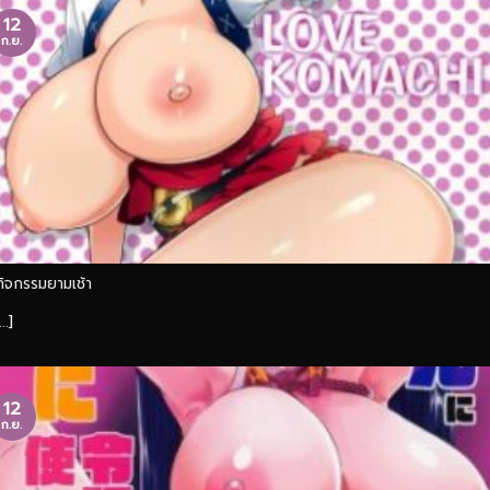
12
ก.ย.
กิจกรรมยามเช้า
...]
12
ก.ย.