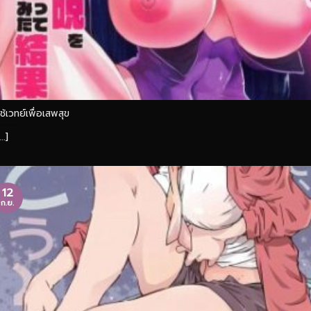
ใช้เวทย์เพื่อเสพสุข
...]
12
ก.ย.