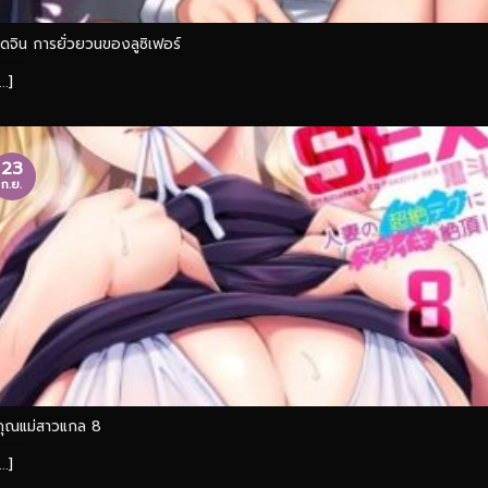
โดจิน การยั่วยวนของลูซิเฟอร์
...]
23
ก.ย.
คุณแม่สาวแกล 8
...]