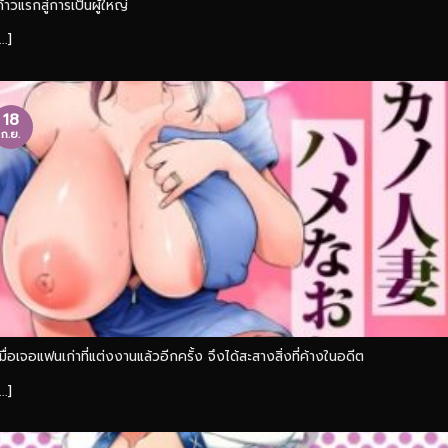
ก้าวแรกสู่การเป็นผู้ใหญ่
...]
18
ก.ย.
เมื่อเจอแฟนเก่าที่แต่งงานแล้วอีกครั้ง จึงได้สะสางสิ่งที่ค้างในอดีต
...]