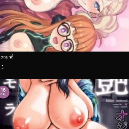
แตกยกตี้
...]
16
ก.ย.