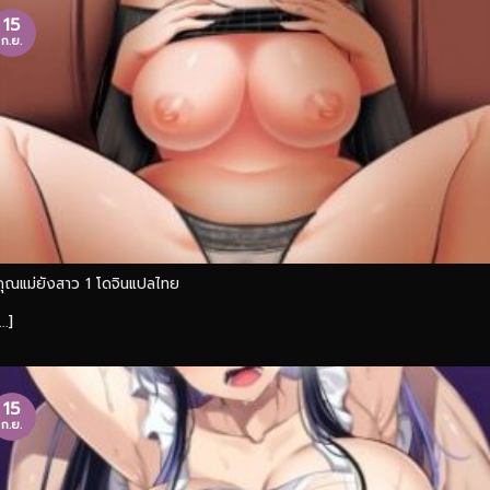
15
ก.ย.
คุณแม่ยังสาว 1 โดจินแปลไทย
...]
15
ก.ย.