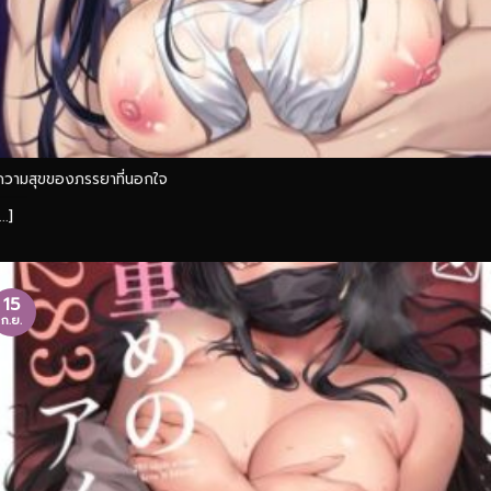
ความสุขของภรรยาที่นอกใจ
...]
15
ก.ย.