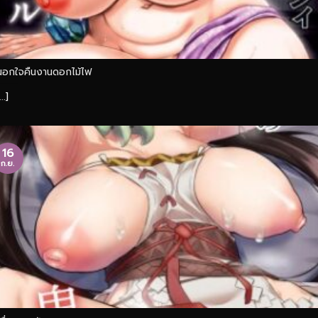
นอกใจคืนงานดอกไม้ไฟ
...]
16
ก.ย.