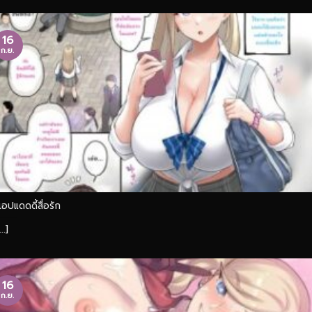
16
ก.ย.
แอปแดดดี้สื่อรัก
...]
16
ก.ย.