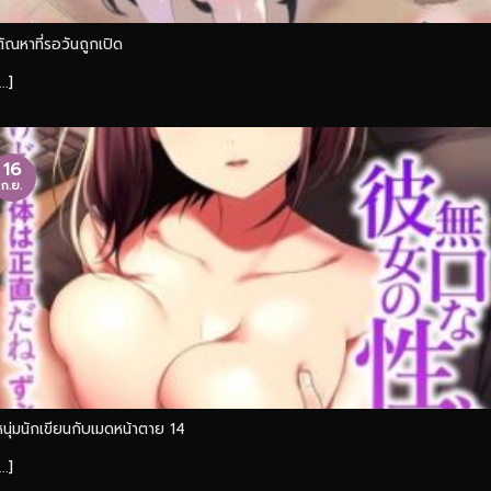
ตัณหาที่รอวันถูกเปิด
...]
16
ก.ย.
หนุ่มนักเขียนกับเมดหน้าตาย 14
...]