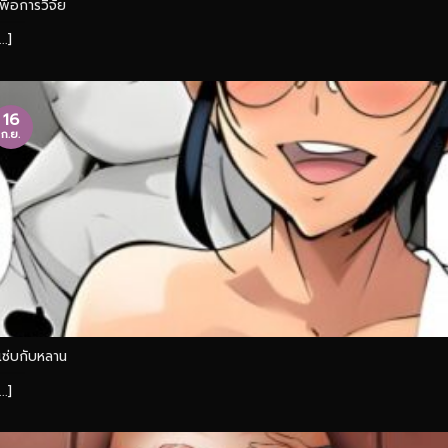
เพื่อการวิจัย
...]
16
ก.ย.
แซ่บกับหลาน
...]