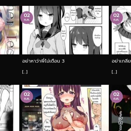
02
02
ก.ค.
ก.ค.
อย่าหาว่าพี่ไม่เตือน 3
อย่าเกลี
[...]
[...]
02
02
ก.ค.
ก.ค.