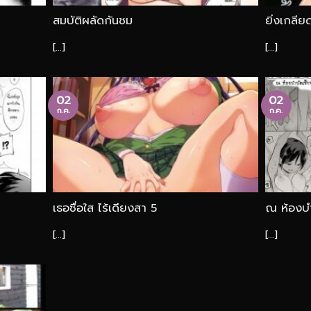
สมบัติผลัดกันชม
ยิ่งเกลีย
[...]
[...]
02
02
ก.ค.
ก.ค.
เธอซื่อใส ไร้เดียงสา 5
ณ ห้องบำ
[...]
[...]