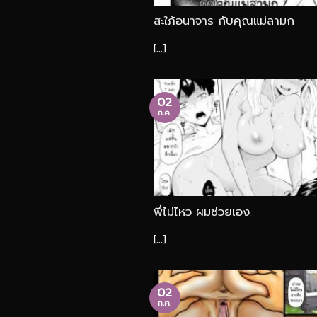
สะใภ้อนาจาร กับคุณแม่ลามก
[...]
02
ก.ค.
พี่ไม่ไหว ผมช่วยเอง
[...]
02
ก.ค.