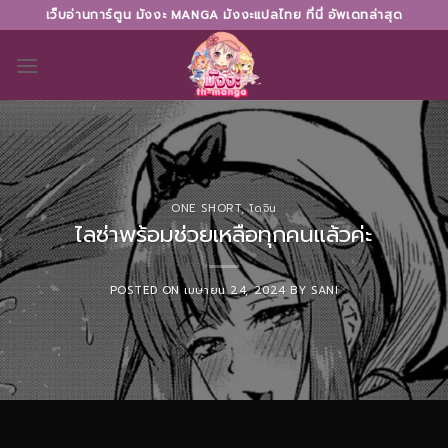
Skip
เว็บอ่านการ์ตูน มังงะ MANGA มังงะแปลไทย ที่นี่ อัพเดทล่าสุด
to
content
ONE SHORT
,
โดจิน
ไลซ่าพร้อมช่วยเหลือทุกคนแล้วค่ะ
POSTED ON
เมษายน 24, 2024
BY
SANI