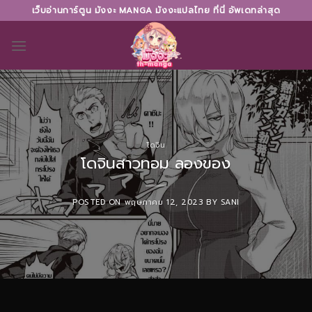
Skip
เว็บอ่านการ์ตูน มังงะ MANGA มังงะแปลไทย ที่นี่ อัพเดทล่าสุด
to
content
โดจิน
โดจินสาวทอม ลองของ
POSTED ON
พฤษภาคม 12, 2023
BY
SANI