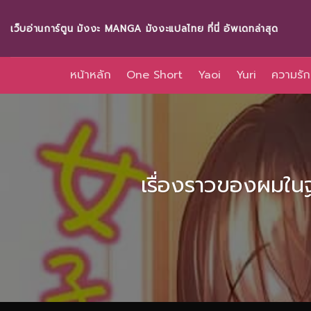
Skip
to
เว็บอ่านการ์ตูน มังงะ MANGA มังงะแปลไทย ที่นี่ อัพเดทล่าสุด
content
หน้าหลัก
One Short
Yaoi
Yuri
ความรัก
เรื่องราวของผมใน