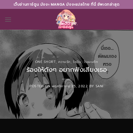
Skip
เว็บอ่านการ์ตูน มังงะ MANGA มังงะแปลไทย ที่นี่ อัพเดทล่าสุด
to
content
ONE SHORT
,
ความรัก
,
โดจิน
,
โรแมนติก
ร้องให้ดังๆ อยากฟังเสียงเธอ
POSTED ON
พฤศจิกายน 25, 2022
BY
SANI