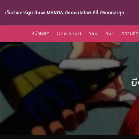
Skip
to
เว็บอ่านการ์ตูน มังงะ MANGA มังงะแปลไทย ที่นี่ อัพเดทล่าสุด
content
หน้าหลัก
One Short
Yaoi
Yuri
ความรัก
ย