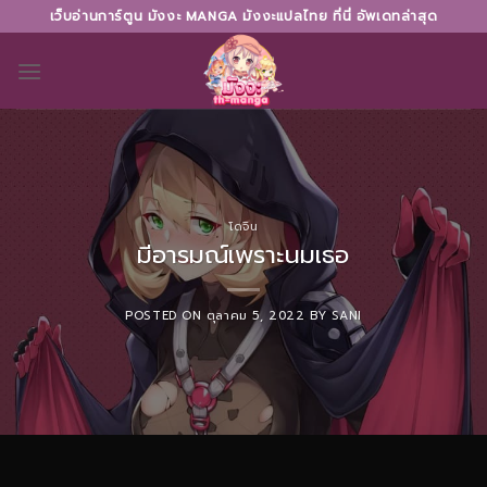
Skip
เว็บอ่านการ์ตูน มังงะ MANGA มังงะแปลไทย ที่นี่ อัพเดทล่าสุด
to
content
โดจิน
มีอารมณ์เพราะนมเธอ
POSTED ON
ตุลาคม 5, 2022
BY
SANI