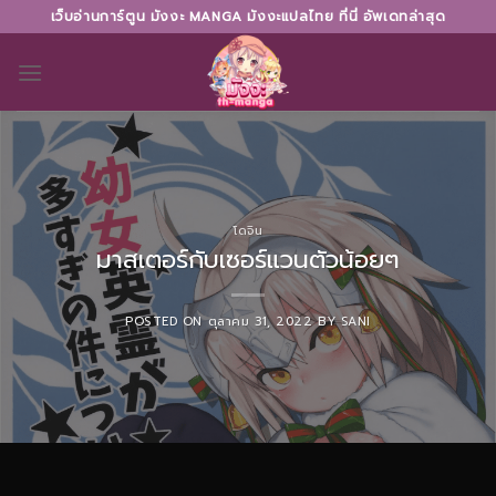
Skip
เว็บอ่านการ์ตูน มังงะ MANGA มังงะแปลไทย ที่นี่ อัพเดทล่าสุด
to
content
โดจิน
มาสเตอร์กับเซอร์แวนตัวน้อยๆ
POSTED ON
ตุลาคม 31, 2022
BY
SANI