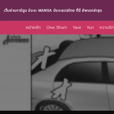
Skip
to
เว็บอ่านการ์ตูน มังงะ MANGA มังงะแปลไทย ที่นี่ อัพเดทล่าสุด
content
หน้าหลัก
One Short
Yaoi
Yuri
ความรัก