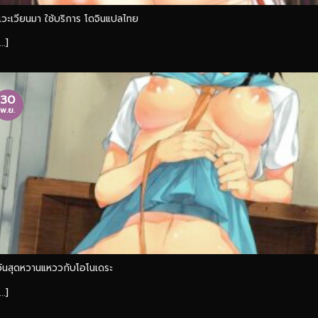
แวะเวียนมา ใช้บริการ โดจินแปลไทย
...]
30
พ.ย.
วันสุดหวานแหววกับโอโนเดระ
...]