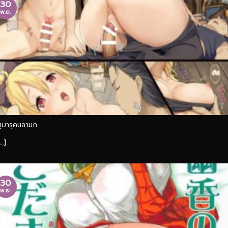
30
พ.ย.
ซูบารุคนลามก
...]
30
พ.ย.