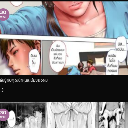
30
พ.ย.
เล่นชู้กับคุณน้าหุ่นสะบึ้มของผม
...]
30
พ.ย.