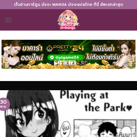
Skip
เว็บอ่านการ์ตูน มังงะ MANGA มังงะแปลไทย ที่นี่ อัพเดทล่าสุด
to
content
30
พ.ย.