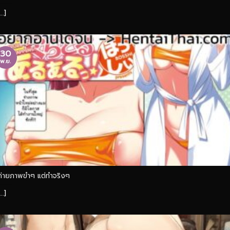
...]
30
พ.ย.
ถ่ายภาพขำๆ แต่ทำจริงๆ
...]