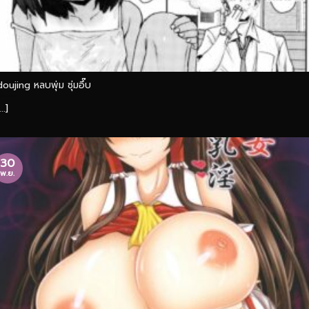
doujing หลบพุ่ม ซุ่มอึ๊บ
...]
30
พ.ย.