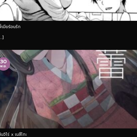
พี่เมียร้อนรัก
...]
30
พ.ย.
ทันจิโร่ x เนสึโกะ