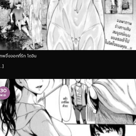
เทพจิ้งจอกที่รัก โดจิน
...]
30
พ.ย.